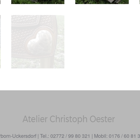
rn-Uckersdorf | Tel.: 02772 / 99 80 321 | Mobil: 0176 / 60 81 3